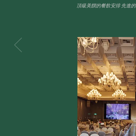
​頂級美饌的餐飲安排 先進