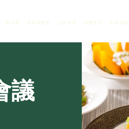
林酒廊
健康俱樂部
品牌會議
婚禮宴會
森林百匯
會
議