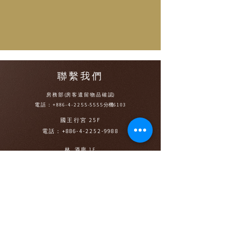
聯繫我們
房 務 部 (房 客 遺 留 物 品 確 認)
電話：+886-4-
2255
-
5555
分機
6103
國王行宮 25F
電話：+886-4-2252-9988
林 酒廊 1F
電話：+886-4-2252-7817
訂宴中心 1F
電話：+886-4-2255-5999
森林百匯 1F
電話：+886-4-2255-1111