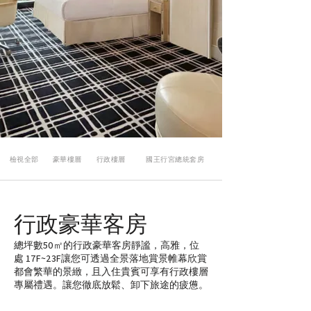
​檢視全部
豪華樓層
行政樓層
國王行宮總統套房
行政豪華客房
總坪數50㎡的行政豪華客房靜謐，高雅，位
處 17F~23F讓您可透過全景落地賞景帷幕欣賞
都會繁華的景緻，且入住貴賓可享有行政樓層
專屬禮遇。讓您徹底放鬆、卸下旅途的疲憊。