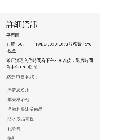
詳細資訊
平面圖
面積 50㎡ │ TWD14,000+10%(服務費)+5%
(稅金)
飯店辦理入住時間為下午3:00以後，退房時間
為中午11:00以前
精選項目包括：
‧席夢思名床
‧華夫格浴袍
‧潘海利根沐浴備品
‧防水液晶電視
‧化妝鏡
‧拖鞋