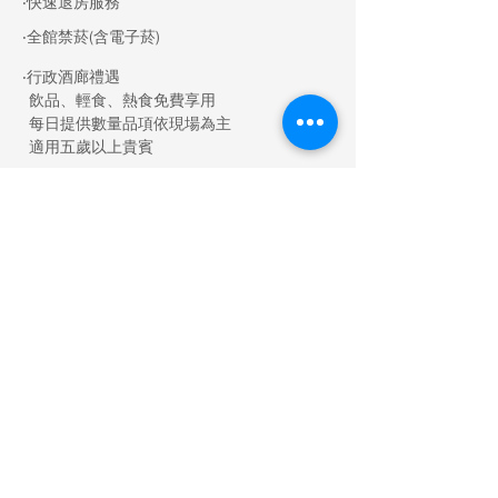
​‧快速退房服務
​‧全館禁菸(含電子菸)
‧行政酒廊禮遇
飲品、輕食、熱食免費享用
​ 每日提供數量品項依現場為主
適用五歲以上貴賓
讓林酒店的舒適奢華，成為您
最難以忘懷的台中記憶
靜謐奢雅，從容而至
預 訂