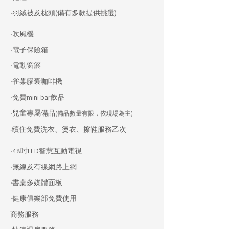
‧羽絨被及枕頭(備有多款提供挑選)
‧吹風機
‧電子保險箱
‧電動窗簾
‧雀巢膠囊咖啡機
‧免費mini bar飲品
​‧兒童
專屬備品
(備品數量有限，依現場為主)
續住免費洗衣、燙衣、擦鞋服務乙次
‧
‧48吋LED智慧互動電視
‧無線及有線網路上網
​‧書桌多媒體面板
‧健康俱樂部免費使用
商務服務