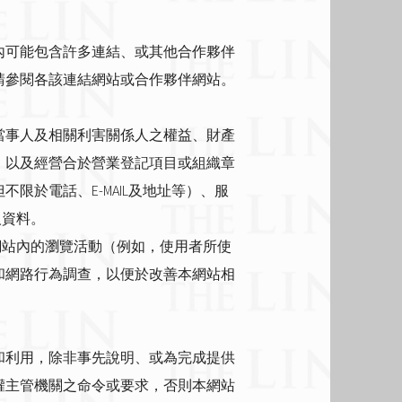
內可能包含許多連結、或其他合作夥伴
請參閱各該連結網站或合作夥伴網站。
當事人及相關利害關係人之權益、財產
）以及經營合於營業登記項目或組織章
於電話、E-MAIL及地址等）、服
人資料。
網站內的瀏覽活動（例如，使用者所使
和網路行為調查，以便於改善本網站相
和利用，除非事先說明、或為完成提供
權主管機關之命令或要求，否則本網站