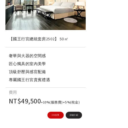
【國王行宮總統套房2502】
50㎡
奢華與大器的空間感
匠心獨具的室內美學
頂級舒壓與感官配備
專屬國王行宮貴賓禮遇
費用
NT$49,500
+10%(服務費)+5%(稅金)
DM分享
詳細介紹