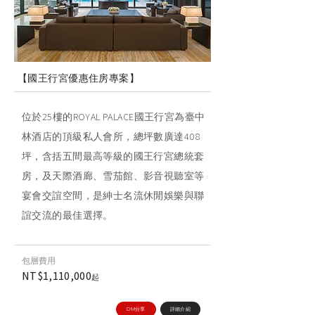
【國王行宮優惠住房專案】
位於25樓的ROYAL PALACE國王行宮為臺中
林酒店的頂級私人會所，總坪數廣達408
坪，含括五間最高等級的國王行宮總統套
房，及天際酒廊、雪茄館、影音視聽室等
宴會交誼空間，是紳士名流休閒娛樂與聯
誼交流的最佳選擇。
​包層費用
NT$1,110,000
起
DM分享
詳細介紹