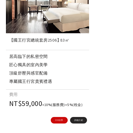
【國王行宮總統套房2506】
83㎡
居高臨下的私密空間
匠心獨具的室內美學
頂級舒壓與感官配備
專屬國王行宮貴賓禮遇
費用
NT$59,000
+10%(服務費)+5%(稅金)
DM分享
詳細介紹