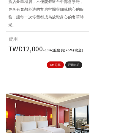
酒店豪華樓層，不僅能俯瞰台中都會景緻，
更享有寬敞舒適的客房空間與細膩貼心的服
務，讓每一次停留都成為放鬆身心的奢華時
光。
​費用
TWD12,000
+10%(服務費)+5%(稅金)
DM分享
詳細介紹