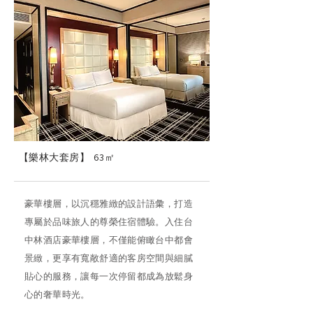
【樂林大套房】
63㎡
豪華樓層，以沉穩雅緻的設計語彙，打造
專屬於品味旅人的尊榮住宿體驗。入住台
中林酒店豪華樓層，不僅能俯瞰台中都會
景緻，更享有寬敞舒適的客房空間與細膩
貼心的服務，讓每一次停留都成為放鬆身
心的奢華時光。