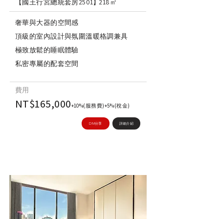
【國王行宮總統套房2501】
218㎡
奢華與大器的空間感
頂級的室內設計與氛圍溫暖格調兼具
極致放鬆的睡眠體驗
私密專屬的配套空間
費用
NT$165,000
+10%(服務費)+5%(稅金)
DM分享
詳細介紹