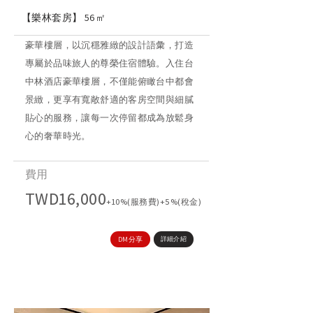
【樂林套房】
56㎡
豪華樓層，以沉穩雅緻的設計語彙，打造
專屬於品味旅人的尊榮住宿體驗。入住台
中林酒店豪華樓層，不僅能俯瞰台中都會
景緻，更享有寬敞舒適的客房空間與細膩
貼心的服務，讓每一次停留都成為放鬆身
心的奢華時光。
​費用
TWD16,000
+10%(服務費)+5%(稅金)
DM分享
詳細介紹