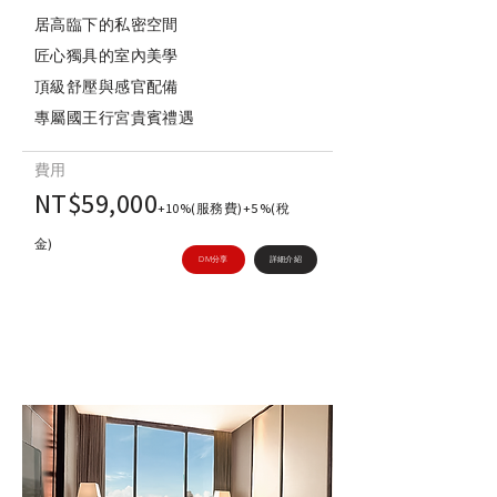
居高臨下的私密空間
匠心獨具的室內美學
頂級舒壓與感官配備
專屬國王行宮貴賓禮遇
費用
NT$59,000
+10%(服務費)+5%(稅
金)
DM分享
詳細介紹