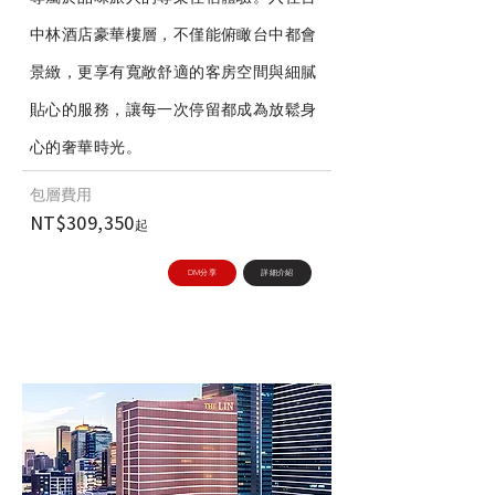
中林酒店豪華樓層，不僅能俯瞰台中都會
景緻，更享有寬敞舒適的客房空間與細膩
貼心的服務，讓每一次停留都成為放鬆身
心的奢華時光。
​包層費用
NT$309,350
起
DM分享
詳細介紹