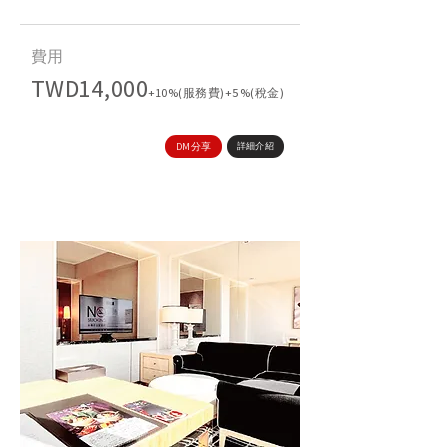
​費用
TWD14,000
+10%(服務費)+5%(稅金)
DM分享
詳細介紹