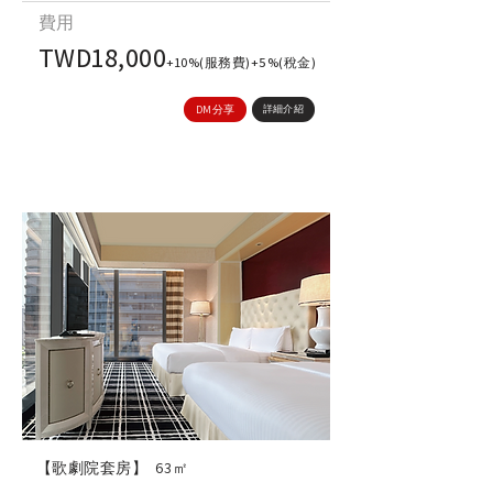
​費用
TWD18,000
+10%(服務費)+5%(稅金)
DM分享
詳細介紹
【歌劇院套房】
63㎡