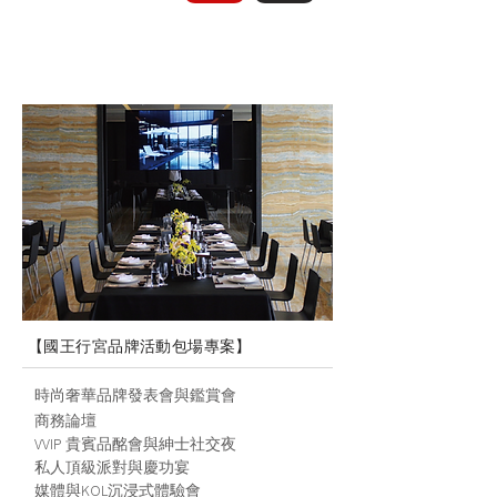
【國王行宮品牌活動包場專案】
時尚奢華品牌發表會與鑑賞會
商務論壇
VVIP 貴賓品酩會與紳士社交夜
私人頂級派對與慶功宴
媒體與KOL沉浸式體驗會