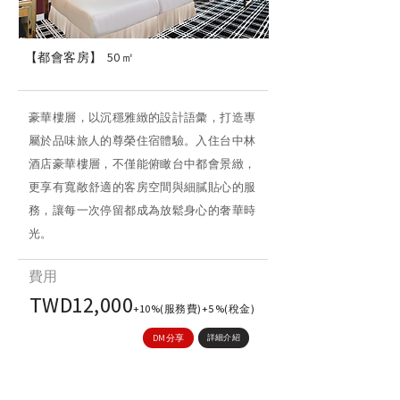
【都會客房】
50㎡
豪華樓層，以沉穩雅緻的設計語彙，打造專
屬於品味旅人的尊榮住宿體驗。入住台中林
酒店豪華樓層，不僅能俯瞰台中都會景緻，
更享有寬敞舒適的客房空間與細膩貼心的服
務，讓每一次停留都成為放鬆身心的奢華時
光。
​費用
TWD12,000
+10%(服務費)+5%(稅金)
DM分享
詳細介紹