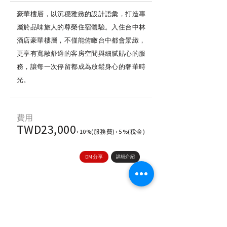
豪華樓層，以沉穩雅緻的設計語彙，打造專
屬於品味旅人的尊榮住宿體驗。入住台中林
酒店豪華樓層，不僅能俯瞰台中都會景緻，
更享有寬敞舒適的客房空間與細膩貼心的服
務，讓每一次停留都成為放鬆身心的奢華時
光。
​費用
TWD23,000
+10%(服務費)+5%(稅金)
DM分享
詳細介紹