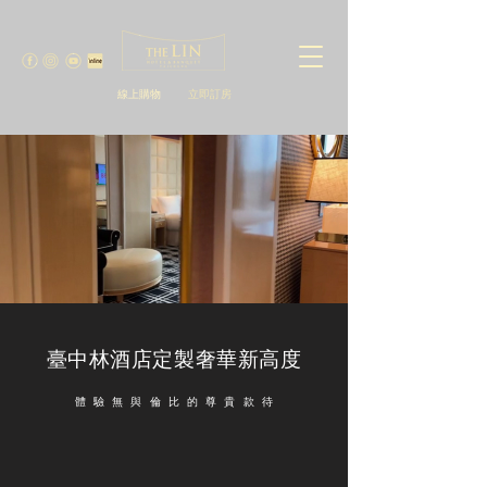
線上購物
立即訂房
臺中林酒店定製奢華新高度
體 驗 無 與 倫 比 的 尊 貴 款 待