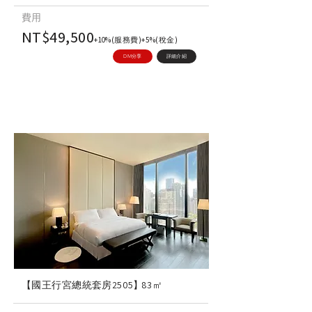
費用
NT$49,500
+10%(服務費)+5%(稅金)
DM分享
詳細介紹
【國王行宮總統套房2505】
83㎡