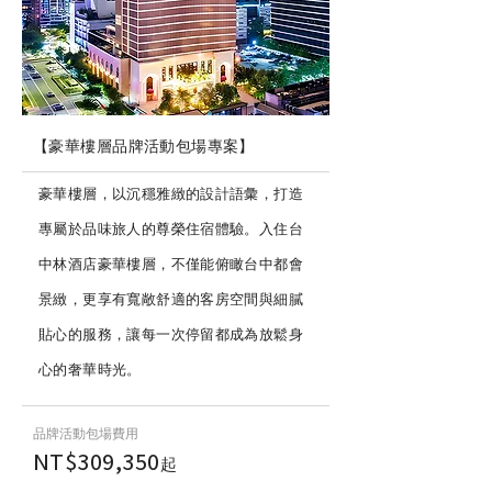
【豪華樓層品牌活動包場專案】
豪華樓層，以沉穩雅緻的設計語彙，打造
專屬於品味旅人的尊榮住宿體驗。入住台
中林酒店豪華樓層，不僅能俯瞰台中都會
景緻，更享有寬敞舒適的客房空間與細膩
貼心的服務，讓每一次停留都成為放鬆身
心的奢華時光。
品牌活動包場費用
NT$309,350
起