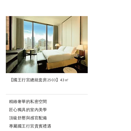
【國王行宮總統套房2503】
43㎡
精緻奢華的私密空間
匠心獨具的室內美學
頂級舒壓與感官配備
專屬國王行宮貴賓禮遇