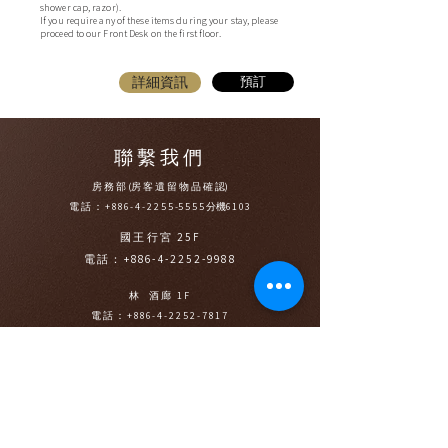
shower cap, razor).
If you require any of these items during your stay, please
proceed to our Front Desk on the first floor.
詳細資訊
預訂
聯繫我們
房 務 部 (房 客 遺 留 物 品 確 認)
電話：+886-4-
2255
-
5555
分機
6103
國王行宮 25F
電話：+886-4-2252-9988
林 酒廊 1F
電話：+886-4-2252-7817
訂宴中心 1F
電話：+886-4-2255-5999
森林百匯 1F
電話：+886-4-2255-1111