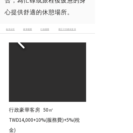
合，為忙碌或旅程後疲憊的身
心提供舒適的休憩場所。
​檢視全部
豪華樓層
行政樓層
國王行宮總統套房
​行政豪華客房
50㎡
TWD14,000+10%(服務費)+5%(稅
金)