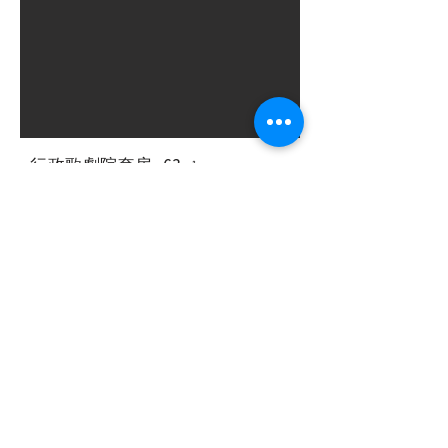
​行政歌劇院套房
63㎡
TWD25,000+10%(服務費)+5%(稅
金)
DM分享
詳細資訊
預訂