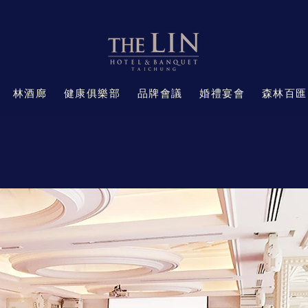
林酒廊
健康俱樂部
品牌會議
婚禮宴會
森林百匯