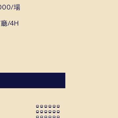
000/場
/廳/4H