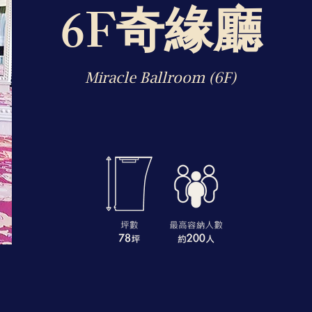
6F奇緣廳
Miracle Ballroom (6F)