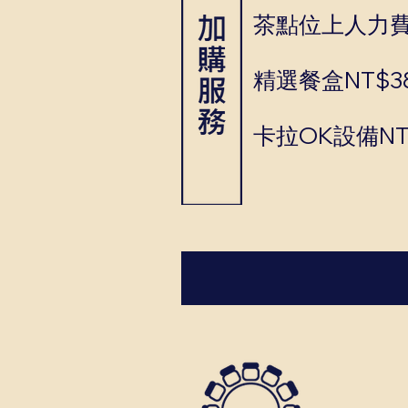
茶點位上人力費N
精選餐盒NT$38
卡拉OK設備NT$