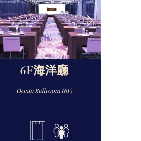
6F海洋廳
Ocean Ballroom (6F)