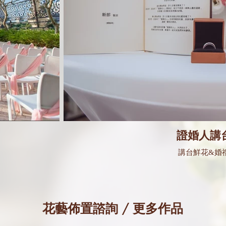
證婚人講
講台鮮花&婚
​花藝佈置諮詢 / 更多作品