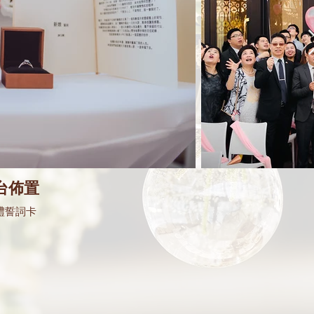
台佈置
禮誓詞卡