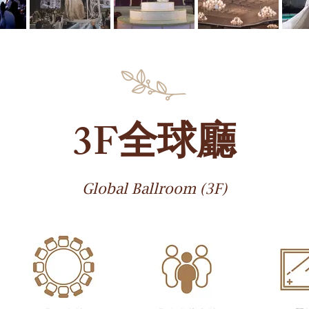
3F全球廳
Global Ballroom (3F)