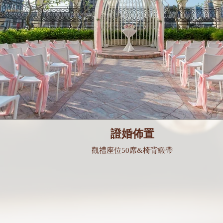
證婚佈置
觀禮座位50席&椅背緞帶