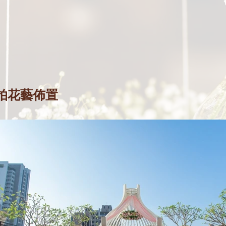
拍花藝佈置