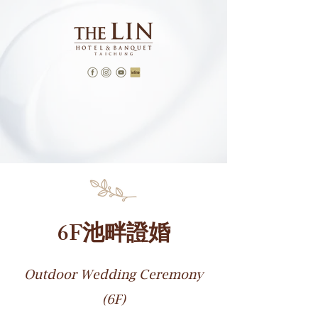
6F池畔證婚
Outdoor Wedding Ceremony
(6F)