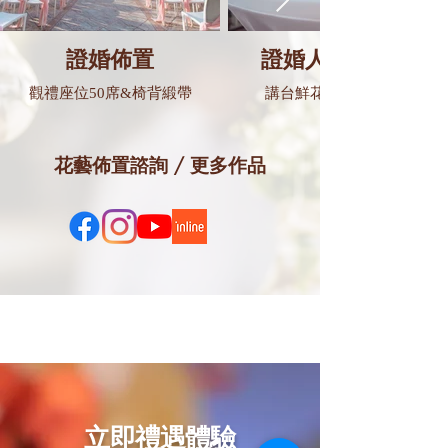
證婚佈置
證婚人講台佈置
觀禮座位50席&椅背緞帶
講台鮮花&婚禮誓詞卡
​花藝佈置諮詢 / 更多作品
立即禮遇體驗