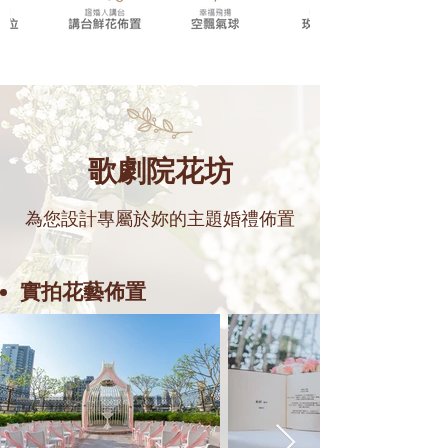
​歌劇院花坊
為您設計專屬於妳的主題婚禮佈置
實拍花藝佈置