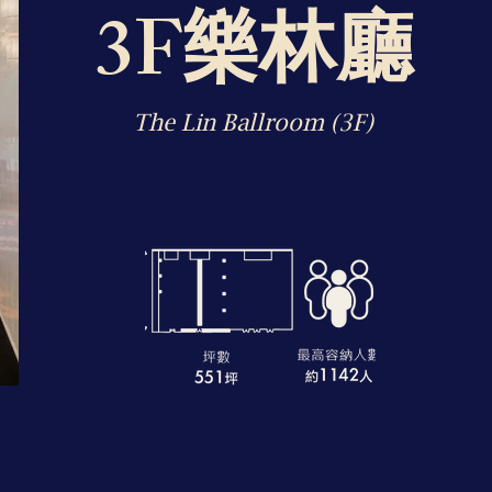
3F樂林廳
The Lin Ballroom (3F)