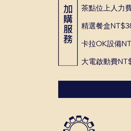
茶點位上人力費N
精選餐盒NT$38
卡拉OK設備NT$
大電啟動費NT$6