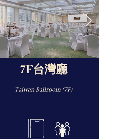
7F台灣廳
Taiwan Ballroom (7F)