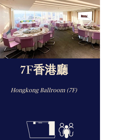
7F香港廳
Hongkong Ballroom (7F)