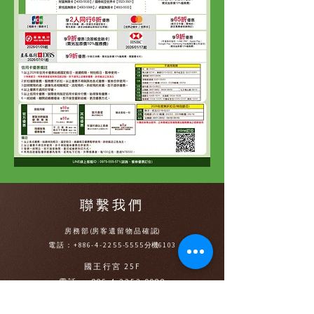
聯繫我們
房 務 部 (房 客 遺 留 物 品 確 認)
電話：+886-4-
2255
-
5555
分機
6103
國王行宮 25F
電話：+886-4-2252-9988
林 酒廊 1F